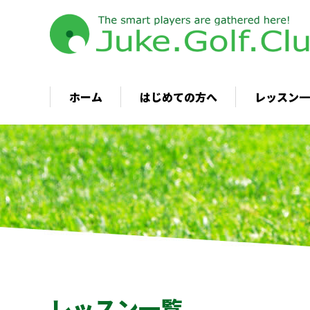
ブの特徴
ン
会員種別と料金表
ア
ス
打
習
レ
ホーム
はじめての方へ
レッスン一
ジュークゴルフクラブの
インドアレッス
特徴
アウトドアレッ
会員種別と料金表
打ちっぱなし練
レッスン料金
レッスン一覧