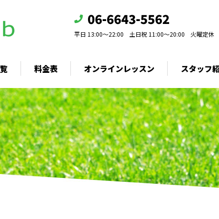
ご利用開始手順
06-6643-5562
ウトドアレッ
オンラインレッスン
ン
平日 13:00～22:00 土日祝 11:00～20:00 火曜定休
オンラインレッスン申し
ちっぱなし練
込み
ッスン料金
覧
料金表
オンラインレッスン
スタッフ
ン
ムービーレッスン
スン
ご利用開始手順
習
オンラインレッスン
オンラインレッスン申し込み