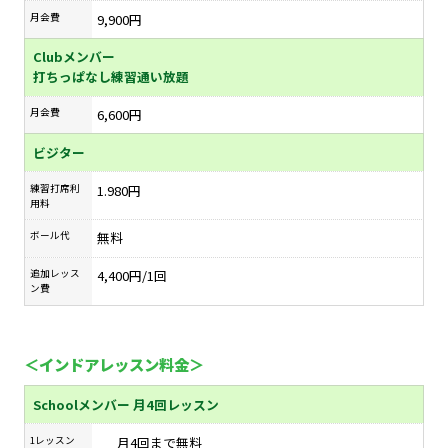
月会費
9,900円
Clubメンバー
打ちっぱなし練習通い放題
月会費
6,600円
ビジター
練習打席利
1.980円
用料
ボール代
無料
追加レッス
4,400円/1回
ン費
＜インドアレッスン料金＞
Schoolメンバー 月4回レッスン
1レッスン
月4回まで無料