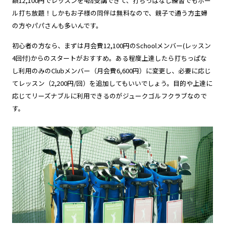
額12,100円でレッスンを4回受講できて、打ちっぱなし練習でもボー
ル打ち放題！しかもお子様の同伴は無料なので、親子で通う方主婦
の方やパパさんも多いんです。
初心者の方なら、まずは月会費12,100円のSchoolメンバー(レッスン
4回付)からのスタートがおすすめ。ある程度上達したら打ちっぱな
し利用のみのClubメンバー（月会費6,600円）に変更し、必要に応じ
てレッスン（2,200円/回）を追加してもいいでしょう。目的や上達に
応じてリーズナブルに利用できるのがジュークゴルフクラブなので
す。